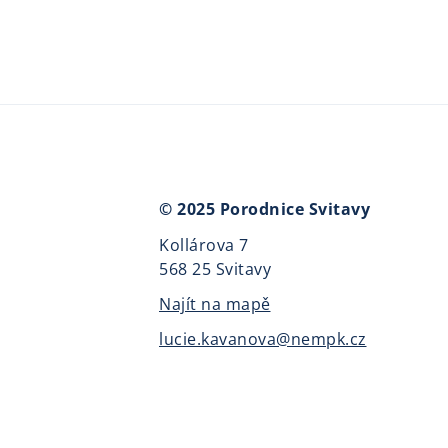
© 2025 Porodnice Svitavy
Kollárova 7
568 25 Svitavy
Najít na mapě
lucie.kavanova@nempk.cz
Porodnice Svitavy – místo, kde začínají 