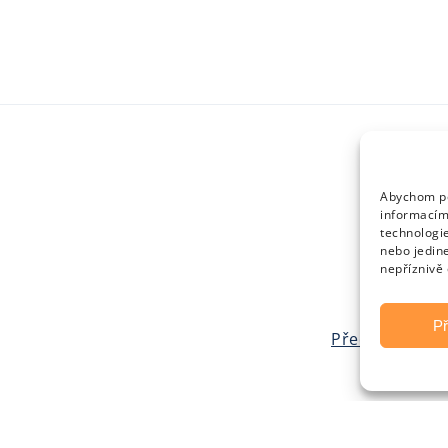
Abychom pos
informacím 
technologi
nebo jedin
nepříznivě 
Př
Před porodem
ty nejkrásnější příběhy