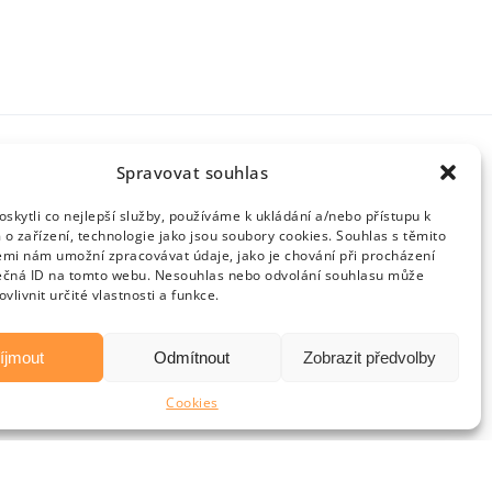
Spravovat souhlas
kytli co nejlepší služby, používáme k ukládání a/nebo přístupu k
o zařízení, technologie jako jsou soubory cookies. Souhlas s těmito
emi nám umožní zpracovávat údaje, jako je chování při procházení
ečná ID na tomto webu. Nesouhlas nebo odvolání souhlasu může
ovlivnit určité vlastnosti a funkce.
íjmout
Odmítnout
Zobrazit předvolby
Porod
Po porodu
Kurzy
GDPR
Cookies
Cookies