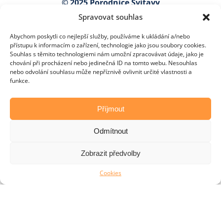
© 2025 Porodnice Svitavy
Spravovat souhlas
Kollárova 7
568 25 Svitavy
Abychom poskytli co nejlepší služby, používáme k ukládání a/nebo
Najít na mapě
přístupu k informacím o zařízení, technologie jako jsou soubory cookies.
Souhlas s těmito technologiemi nám umožní zpracovávat údaje, jako je
lucie.kavanova@nempk.cz
chování při procházení nebo jedinečná ID na tomto webu. Nesouhlas
nebo odvolání souhlasu může nepříznivě ovlivnit určité vlastnosti a
funkce.
Příjmout
Odmítnout
Před porodem
Porod
Po porodu
Kurzy
GDPR
Cookies
Zobrazit předvolby
Porodnice Svitavy – místo, kde začínají ty nejkrásnější
Cookies
příběhy