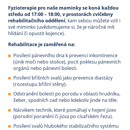
Fyzioterapie pro naše maminky se koná každou
středu od 17:00 – 18:00, v prostorách cvičebny
rehabilitačního oddělení
, kam sebou můžete vzít i
své miminko (uvědomujeme si, že je náročné mít
hlídání či opustit kojence).
Rehabilitace je zaměřená na:
Posílení pánevního dna k prevenci inkontinence
(únik moči nebo stolice), pocit poklesu pánevních
orgánů nebo pánevní bolesti.
Posílení břišních svalů jako prevence diastázy
(rozestupu břišní stěny).
Odstranění bolesti po porodu v oblasti hrudníku,
žeber, spodních zad nebo kdekoliv jinde na těle.
Nácvikem technik, které pomáhají v hojení jizev
(porodní poranění či jizva po císařském řezu).
Posílení svalů hlubokého stabilizačního systému