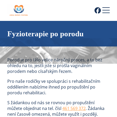
Fyzioterapie po porodu
Porod je pro tělo velice náročný proces, a to bez
ohledu na to, jestli jste si prošla vaginálním
porodem nebo císařským řezem.
Pro naše rodičky ve spolupráci s rehabilitačním
oddělením nabízíme ihned po propuštění po
porodu rehabilitaci.
S žádankou od nás se rovnou po propuštění
můžete objednat na tel. čísl
461 569 372
. Žádanka
není časově omezená, můžete využít i později.