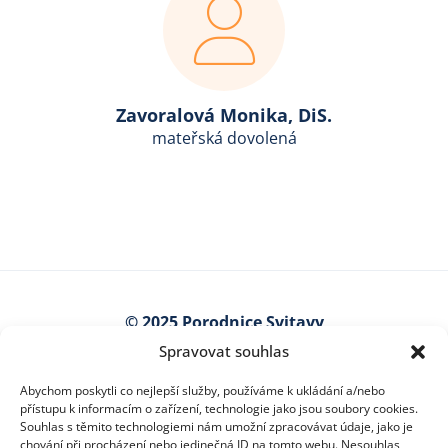
Zavoralová Monika, DiS.
mateřská dovolená
© 2025 Porodnice Svitavy
Spravovat souhlas
Kollárova 7
568 25 Svitavy
Abychom poskytli co nejlepší služby, používáme k ukládání a/nebo
Najít na mapě
přístupu k informacím o zařízení, technologie jako jsou soubory cookies.
Souhlas s těmito technologiemi nám umožní zpracovávat údaje, jako je
lucie.kavanova@nempk.cz
chování při procházení nebo jedinečná ID na tomto webu. Nesouhlas