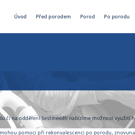
Úvod
Před porodem
Porod
Po porodu
 či na oddělení šestinedělí nabízíme možnost využití 
ré mohou pomoci při rekonvalescenci po porodu, znovunab