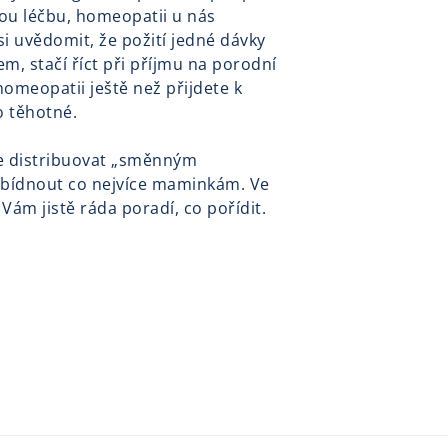
kou léčbu, homeopatii u nás
 uvědomit, že požití jedné dávky
, stačí říct při příjmu na porodní
homeopatii ještě než přijdete k
o těhotné.
e distribuovat „směnným
abídnout co nejvíce maminkám. Ve
Vám jistě ráda poradí, co pořídit.