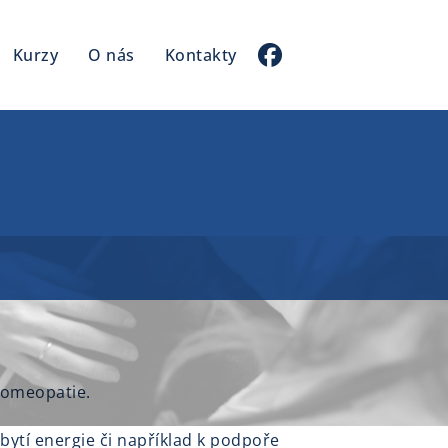
Kurzy
O nás
Kontakty
homeopatie.
ytí energie či například k podpoře