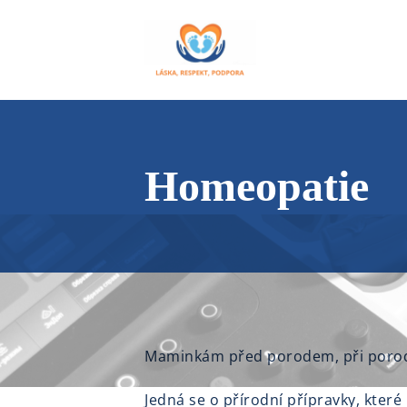
Homeopatie
Maminkám před porodem, při porodu
Jedná se o přírodní přípravky, kte