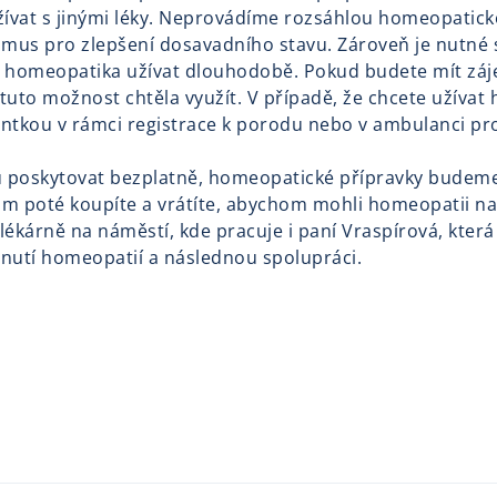
 užívat s jinými léky. Neprovádíme rozsáhlou homeopatic
s pro zlepšení dosavadního stavu. Zároveň je nutné si
 homeopatika užívat dlouhodobě. Pokud budete mít zájem
uto možnost chtěla využít. V případě, že chcete užívat 
entkou v rámci registrace k porodu nebo v ambulanci pr
u poskytovat bezplatně, homeopatické přípravky budem
m poté koupíte a vrátíte, abychom mohli homeopatii n
ékárně na náměstí, kde pracuje i paní Vraspírová, která 
tnutí homeopatií a následnou spolupráci.