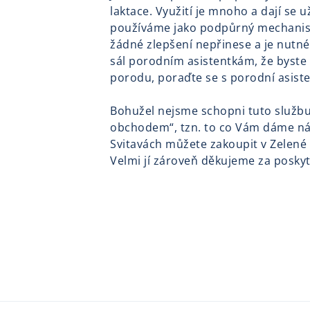
laktace. Využití je mnoho a dají se
používáme jako podpůrný mechanismu
žádné zlepšení nepřinese a je nutné
sál porodním asistentkám, že byste t
porodu, poraďte se s porodní asist
Bohužel nejsme schopni tuto služb
obchodem“, tzn. to co Vám dáme ná
Svitavách můžete zakoupit v Zelené l
Velmi jí zároveň děkujeme za posky