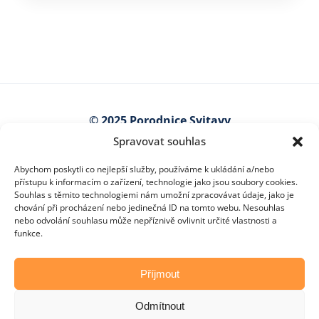
© 2025 Porodnice Svitavy
Spravovat souhlas
Kollárova 7
568 25 Svitavy
Abychom poskytli co nejlepší služby, používáme k ukládání a/nebo
Najít na mapě
přístupu k informacím o zařízení, technologie jako jsou soubory cookies.
Souhlas s těmito technologiemi nám umožní zpracovávat údaje, jako je
lucie.kavanova@nempk.cz
chování při procházení nebo jedinečná ID na tomto webu. Nesouhlas
nebo odvolání souhlasu může nepříznivě ovlivnit určité vlastnosti a
funkce.
Příjmout
Odmítnout